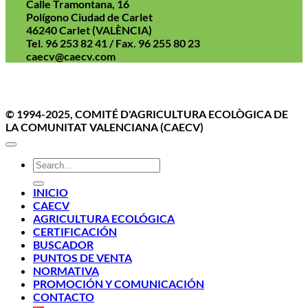
Calle Tramontana, 16
Polígono Ciudad de Carlet
46240 Carlet (VALÈNCIA)
Tel. 96 253 82 41 / Fax. 96 255 80 23
caecv@caecv.com
Aviso Legal
Politica de cookies
Política de Privacidad
© 1994-2025, COMITÉ D'AGRICULTURA ECOLÒGICA DE
LA COMUNITAT VALENCIANA (CAECV)
INICIO
CAECV
AGRICULTURA ECOLÓGICA
CERTIFICACIÓN
BUSCADOR
PUNTOS DE VENTA
NORMATIVA
PROMOCIÓN Y COMUNICACIÓN
CONTACTO