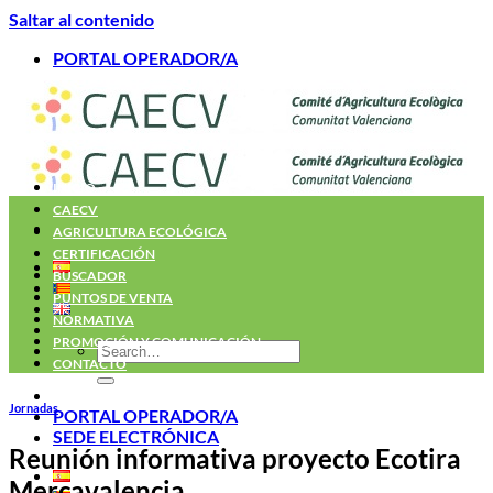
Saltar al contenido
PORTAL OPERADOR/A
INICIO
CAECV
AGRICULTURA ECOLÓGICA
CERTIFICACIÓN
BUSCADOR
PUNTOS DE VENTA
NORMATIVA
PROMOCIÓN Y COMUNICACIÓN
CONTACTO
Jornadas
PORTAL OPERADOR/A
SEDE ELECTRÓNICA
Reunión informativa proyecto Ecotira
Mercavalencia