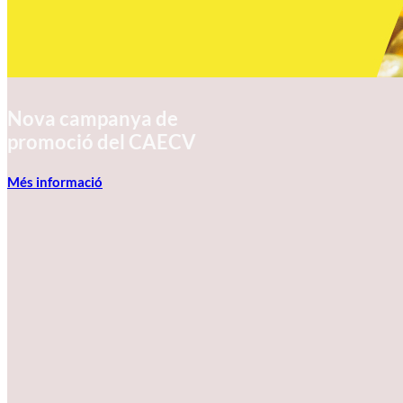
Nova campanya de
promoció del CAECV
Més informació