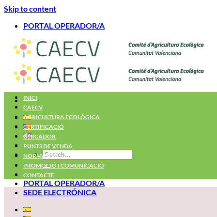
Skip to content
PORTAL OPERADOR/A
INICI
CAECV
AGRICULTURA ECOLÒGICA
CERTIFICACIÓ
CERCADOR
PUNTS DE VENDA
NORMATIVA
PROMOCIÓ I COMUNICACIÓ
CONTACTE
PORTAL OPERADOR/A
SEDE ELECTRÓNICA