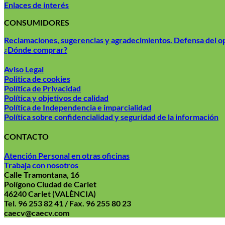
Enlaces de interés
CONSUMIDORES
Reclamaciones, sugerencias y agradecimientos. Defensa del 
¿Dónde comprar?
Aviso Legal
Politica de cookies
Política de Privacidad
Política y objetivos de calidad
Política de Independencia e imparcialidad
Política sobre confidencialidad y seguridad de la información
CONTACTO
Atención Personal en otras oficinas
Trabaja con nosotros
Calle Tramontana, 16
Polígono Ciudad de Carlet
46240 Carlet (VALÈNCIA)
Tel. 96 253 82 41 / Fax. 96 255 80 23
caecv@caecv.com