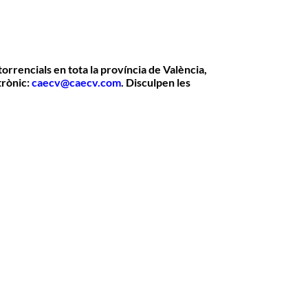
 torrencials en tota la província de València
,
trònic:
caecv@caecv.com
. Disculpen les