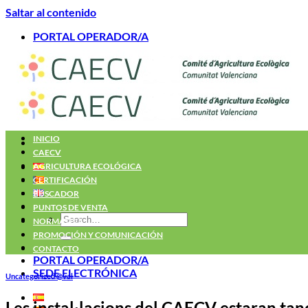
Saltar al contenido
PORTAL OPERADOR/A
INICIO
CAECV
AGRICULTURA ECOLÓGICA
CERTIFICACIÓN
BUSCADOR
PUNTOS DE VENTA
NORMATIVA
PROMOCIÓN Y COMUNICACIÓN
CONTACTO
PORTAL OPERADOR/A
SEDE ELECTRÓNICA
Uncategorized @val
Les instal·lacions del CAECV estaran tan