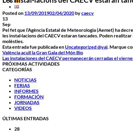
Posted on
13/09/2019
02/04/2020
by
caecv
13
Sep
Pel fet que l’Agència Estatal de Meteorologia (Aemet) ha decre
les instal·lacions del CAECV estaran tancades. Poden realitzar
molèsties.
Esta entrada fue publicada en
Uncategorized @val
. Marque co
València acull la Gran Gala del Món Bio
Las instalaciones del CAECV permanecerán cerradas el vierne
PRÓXIMAS ACTIVIDADES
CATEGORÍAS
NOTICIAS
FERIAS
INFORMES
FORMACIÓN
JORNADAS
VIDEOS
ÚLTIMAS ENTRADAS
28