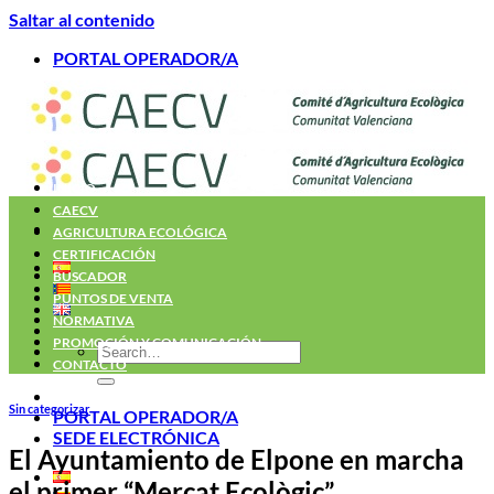
Saltar al contenido
PORTAL OPERADOR/A
INICIO
CAECV
AGRICULTURA ECOLÓGICA
CERTIFICACIÓN
BUSCADOR
PUNTOS DE VENTA
NORMATIVA
PROMOCIÓN Y COMUNICACIÓN
CONTACTO
Sin categorizar
PORTAL OPERADOR/A
SEDE ELECTRÓNICA
El Ayuntamiento de Elpone en marcha
el primer “Mercat Ecològic”