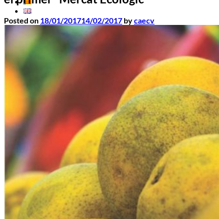
Posted on
18/01/2017
14/02/2017
by
caecv