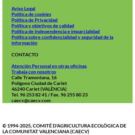
Aviso Legal
Politica de cookies
Política de Privacidad
Política y objetivos de calidad
Política de Independencia e imparcialidad
Política sobre confidencialidad y seguridad de la
información
CONTACTO
Atención Personal en otras oficinas
Trabaja con nosotros
Calle Tramontana, 16
Polígono Ciudad de Carlet
46240 Carlet (VALÈNCIA)
Tel. 96 253 82 41 / Fax. 96 255 80 23
caecv@caecv.com
Aviso Legal
Politica de cookies
Política de Privacidad
© 1994-2025, COMITÉ D'AGRICULTURA ECOLÒGICA DE
LA COMUNITAT VALENCIANA (CAECV)