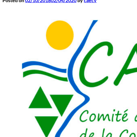
Posted on
02/10/2018
02/04/2020
by
caecv