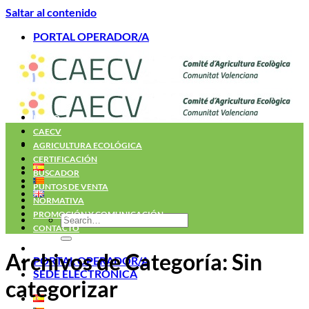
Saltar al contenido
PORTAL OPERADOR/A
INICIO
CAECV
AGRICULTURA ECOLÓGICA
CERTIFICACIÓN
BUSCADOR
PUNTOS DE VENTA
NORMATIVA
PROMOCIÓN Y COMUNICACIÓN
CONTACTO
Archivos de Categoría:
Sin
PORTAL OPERADOR/A
SEDE ELECTRÓNICA
categorizar