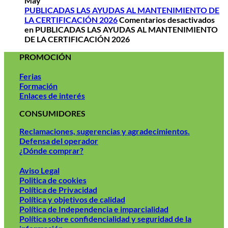
May
PUBLICADAS LAS AYUDAS AL MANTENIMIENTO DE
LA CERTIFICACIÓN 2026
Comentarios desactivados
en PUBLICADAS LAS AYUDAS AL MANTENIMIENTO
DE LA CERTIFICACIÓN 2026
PROMOCIÓN
Ferias
Formación
Enlaces de interés
CONSUMIDORES
Reclamaciones, sugerencias y agradecimientos.
Defensa del operador
¿Dónde comprar?
Aviso Legal
Politica de cookies
Política de Privacidad
Política y objetivos de calidad
Política de Independencia e imparcialidad
Política sobre confidencialidad y seguridad de la