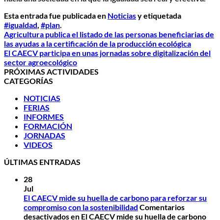
Esta entrada fue publicada en
Noticias
y etiquetada
#igualdad
,
#plan
.
Agricultura publica el listado de las personas beneficiarias de
las ayudas a la certificación de la producción ecológica
El CAECV participa en unas jornadas sobre digitalización del
sector agroecológico
PRÓXIMAS ACTIVIDADES
CATEGORÍAS
NOTICIAS
FERIAS
INFORMES
FORMACIÓN
JORNADAS
VIDEOS
ÚLTIMAS ENTRADAS
28
Jul
El CAECV mide su huella de carbono para reforzar su
compromiso con la sostenibilidad
Comentarios
desactivados
en El CAECV mide su huella de carbono