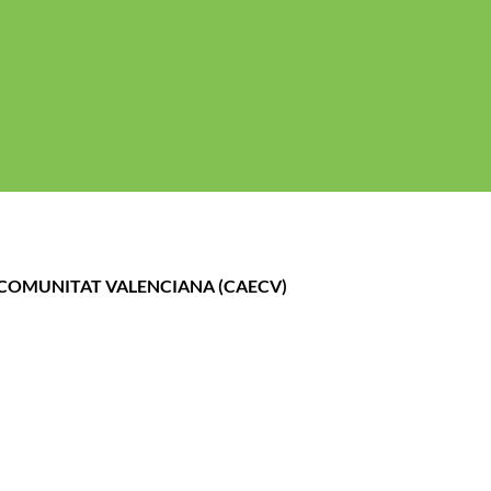
gal
Politica de cookies
Política de Privacidad
A COMUNITAT VALENCIANA (CAECV)