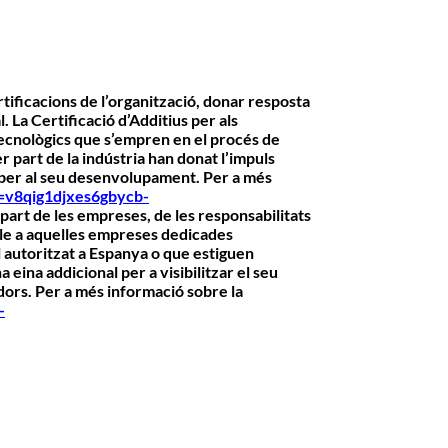
ificacions de l’organització, donar resposta
l
. La
Certificació d’Additius
per als
 tecnològics que s’empren en el procés de
 part de la indústria han donat l’impuls
s per al seu desenvolupament. Per a
més
d=v8qig1djxes6gbycb-
 part de les empreses, de les responsabilitats
able a aquelles empreses dedicades
 autoritzat a Espanya o que estiguen
ina addicional per a visibilitzar el seu
dors. Per a
més informació
sobre la
-