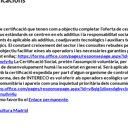
rtificació que tenen com a objectiu completar l’oferta de cert
nous estàndards se centren en els
additius i la responsabilitat socia
nts és aplicable als additius, coadjuvants tecnològics i auxiliars
ics. El constant creixement del sector i les consultes rebudes per
bjectiu facilitar eines als operadors i les necessàries garantie
nt enllaç:
https://forms.office.com/pages/responsepage.aspx?i
5wty4u
La
Certificació Social
, pretén l’assumpció voluntària, per
ns de desenvolupament humà i la societat en general. Serà aplic
 la certificació expedida per part d’algun organisme de control
rma, des de INTERECO es vol oferir als operadors ecològics una e
comunitària i apareix com una inquietud prioritària dels consumi
rms.office.com/pages/responsepage.aspx?id=v8qig1djxes6gbycb
nullvi4u
mo favorito el
Enlace permanente
.
cultura Madrid