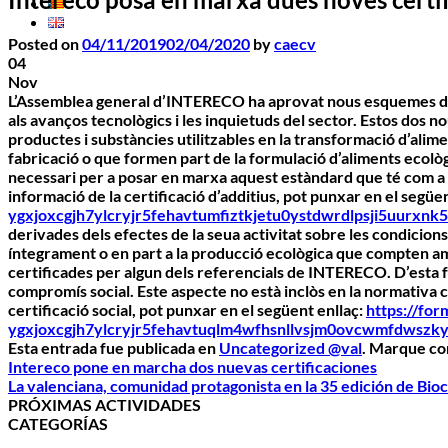
Posted on
04/11/2019
02/04/2020
by
caecv
04
Nov
L’Assemblea general d’INTERECO ha aprovat nous esquemes de ce
als avanços tecnològics i les inquietuds del sector. Estos dos 
productes i substàncies utilitzables en la transformació d’alime
fabricació o que formen part de la formulació d’aliments ecològ
necessari per a posar en marxa aquest estàndard que té com a o
informació
de la certificació d’additius, pot punxar en el següe
ygxjoxcgjh7ylcryjr5fehavtumfiztkjetu0ystdwrdlpsji5uurxnk
derivades dels efectes de la seua activitat sobre les condicio
íntegrament o en part a la producció ecològica que compten amb
certificades per algun dels referencials de INTERECO. D’esta fo
compromís social. Este aspecte no està inclòs en la normativa 
certificació social, pot punxar en el següent enllaç:
https://fo
ygxjoxcgjh7ylcryjr5fehavtuqlm4wfhsnllvsjm0ovcwmfdwszky
Esta entrada fue publicada en
Uncategorized @val
. Marque co
Intereco pone en marcha dos nuevas certificaciones
La valenciana, comunidad protagonista en la 35 edición de Bio
PRÓXIMAS ACTIVIDADES
CATEGORÍAS