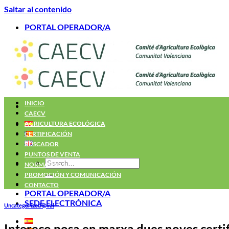
Saltar al contenido
PORTAL OPERADOR/A
INICIO
CAECV
AGRICULTURA ECOLÓGICA
CERTIFICACIÓN
BUSCADOR
PUNTOS DE VENTA
NORMATIVA
PROMOCIÓN Y COMUNICACIÓN
CONTACTO
PORTAL OPERADOR/A
SEDE ELECTRÓNICA
Uncategorized @val
Intereco posa en marxa dues noves certif