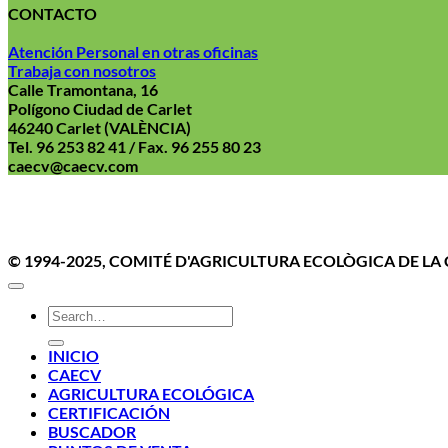
CONTACTO
Atención Personal en otras oficinas
Trabaja con nosotros
Calle Tramontana, 16
Polígono Ciudad de Carlet
46240 Carlet (VALÈNCIA)
Tel. 96 253 82 41 / Fax. 96 255 80 23
caecv@caecv.com
Aviso Le
© 1994-2025, COMITÉ D'AGRICULTURA ECOLÒGICA DE L
INICIO
CAECV
AGRICULTURA ECOLÓGICA
CERTIFICACIÓN
BUSCADOR