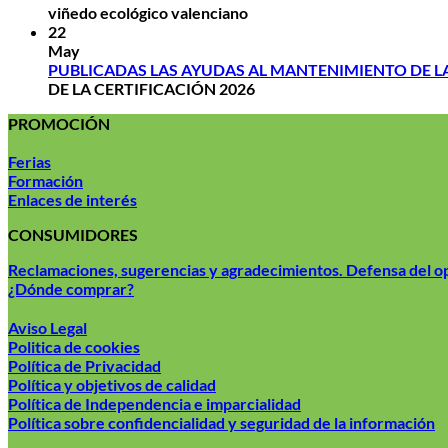
viñedo ecológico valenciano
22
May
PUBLICADAS LAS AYUDAS AL MANTENIMIENTO DE LA
DE LA CERTIFICACIÓN 2026
PROMOCIÓN
Ferias
Formación
Enlaces de interés
CONSUMIDORES
Reclamaciones, sugerencias y agradecimientos. Defensa del 
¿Dónde comprar?
Aviso Legal
Politica de cookies
Política de Privacidad
Política y objetivos de calidad
Política de Independencia e imparcialidad
Política sobre confidencialidad y seguridad de la información