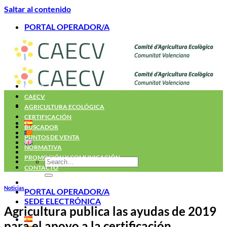
Saltar al contenido
PORTAL OPERADOR/A
INICIO
CAECV
AGRICULTURA ECOLÓGICA
CERTIFICACIÓN
BUSCADOR
PUNTOS DE VENTA
NORMATIVA
PROMOCIÓN Y COMUNICACIÓN
CONTACTO
Noticias
PORTAL OPERADOR/A
SEDE ELECTRÓNICA
Agricultura publica las ayudas de 2019
para el apoyo a la certificación