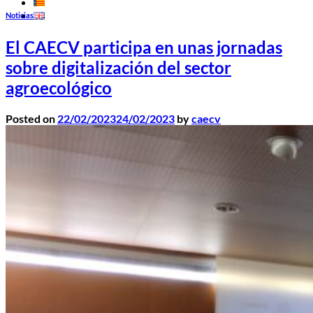
Noticias
El CAECV participa en unas jornadas
sobre digitalización del sector
agroecológico
Posted on
22/02/2023
24/02/2023
by
caecv