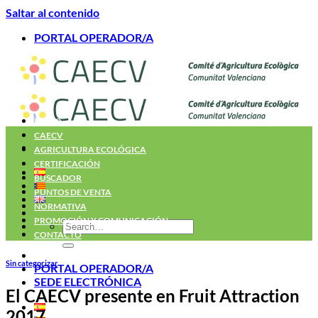
Saltar al contenido
PORTAL OPERADOR/A
INICIO
CAECV
AGRICULTURA ECOLÓGICA
CERTIFICACIÓN
BUSCADOR
PUNTOS DE VENTA
NORMATIVA
PROMOCIÓN Y COMUNICACIÓN
CONTACTO
Sin categorizar
PORTAL OPERADOR/A
SEDE ELECTRÓNICA
El CAECV presente en Fruit Attraction
2017