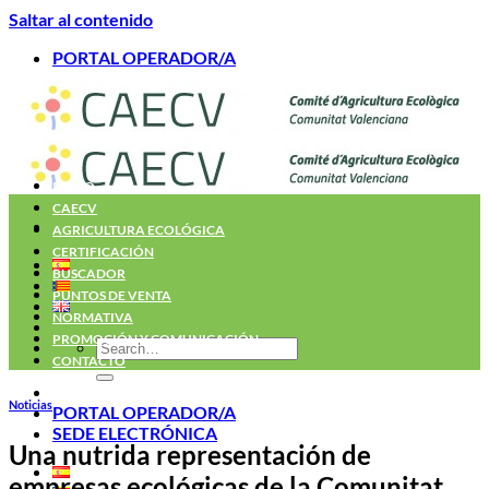
Saltar al contenido
PORTAL OPERADOR/A
INICIO
CAECV
AGRICULTURA ECOLÓGICA
CERTIFICACIÓN
BUSCADOR
PUNTOS DE VENTA
NORMATIVA
PROMOCIÓN Y COMUNICACIÓN
CONTACTO
Noticias
PORTAL OPERADOR/A
SEDE ELECTRÓNICA
Una nutrida representación de
empresas ecológicas de la Comunitat