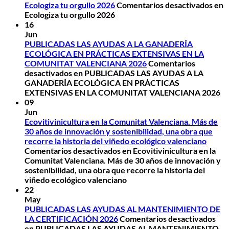
Ecologiza tu orgullo 2026
Comentarios desactivados
en
Ecologiza tu orgullo 2026
16
Jun
PUBLICADAS LAS AYUDAS A LA GANADERÍA
ECOLÓGICA EN PRÁCTICAS EXTENSIVAS EN LA
COMUNITAT VALENCIANA 2026
Comentarios
desactivados
en PUBLICADAS LAS AYUDAS A LA
GANADERÍA ECOLÓGICA EN PRÁCTICAS
EXTENSIVAS EN LA COMUNITAT VALENCIANA 2026
09
Jun
Ecovitivinicultura en la Comunitat Valenciana. Más de
30 años de innovación y sostenibilidad, una obra que
recorre la historia del viñedo ecológico valenciano
Comentarios desactivados
en Ecovitivinicultura en la
Comunitat Valenciana. Más de 30 años de innovación y
sostenibilidad, una obra que recorre la historia del
viñedo ecológico valenciano
22
May
PUBLICADAS LAS AYUDAS AL MANTENIMIENTO DE
LA CERTIFICACIÓN 2026
Comentarios desactivados
en PUBLICADAS LAS AYUDAS AL MANTENIMIENTO