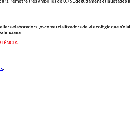
ncurs, remetre tres ampolles de 0.75L degudament etiquetades ju
cellers elaboradors i/o comercialitzadors de vi ecològic que s’ela
Valenciana.
VALÈNCIA.
nk
.