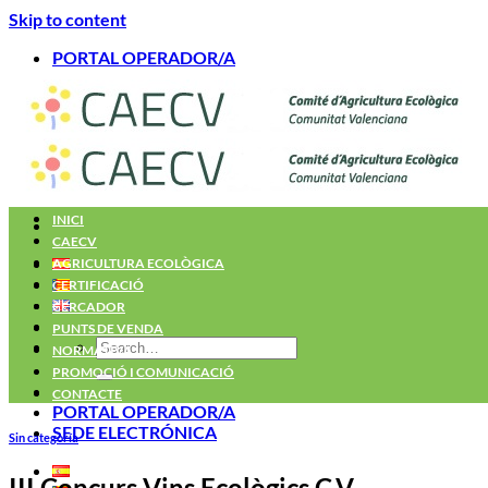
Skip to content
PORTAL OPERADOR/A
INICI
CAECV
AGRICULTURA ECOLÒGICA
CERTIFICACIÓ
CERCADOR
PUNTS DE VENDA
NORMATIVA
PROMOCIÓ I COMUNICACIÓ
CONTACTE
PORTAL OPERADOR/A
SEDE ELECTRÓNICA
Sin categoría
III Concurs Vins Ecològics C.V.