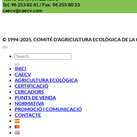
Tel. 96 253 82 41 / Fax. 96 255 80 23
caecv@caecv.com
Aviso Le
© 1994-2025, COMITÉ D'AGRICULTURA ECOLÒGICA DE L
INICI
CAECV
AGRICULTURA ECOLÒGICA
CERTIFICACIÓ
CERCADORS
PUNTS DE VENDA
NORMATIVA
PROMOCIÓ I COMUNICACIÓ
CONTACTE