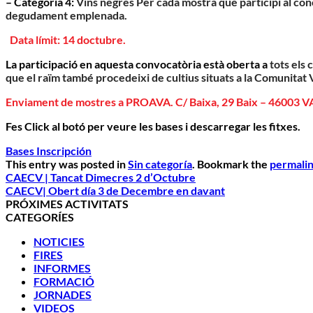
– Categoria 4:
Vins negres Per cada mostra que participi al co
degudament emplenada.
Data límit: 14 doctubre.
La participació en aquesta convocatòria està oberta a
tots els 
que el raïm també procedeixi de cultius situats a la Comunitat 
Enviament de mostres a PROAVA. C/ Baixa, 29 Baix – 46003 
Fes Click al botó per veure les bases i descarregar les fitxes.
Bases
Inscripción
This entry was posted in
Sin categoría
. Bookmark the
permali
CAECV | Tancat Dimecres 2 d’Octubre
CAECV| Obert día 3 de Decembre en davant
PRÓXIMES ACTIVITATS
CATEGORÍES
NOTICIES
FIRES
INFORMES
FORMACIÓ
JORNADES
VIDEOS