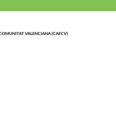
gal
Politica de cookies
Política de Privacidad
A COMUNITAT VALENCIANA (CAECV)