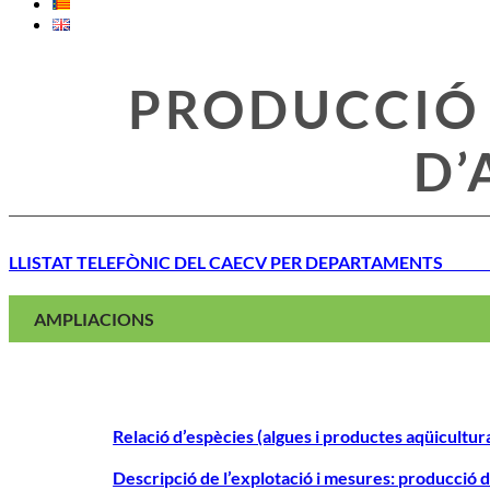
PRODUCCIÓ 
D’
LLISTAT TELEFÒNIC DEL CAEC
AMPLIACIONS
Relació d’espècies (algues i productes aqüicultur
Descripció de l’explotació i mesures: producció d’