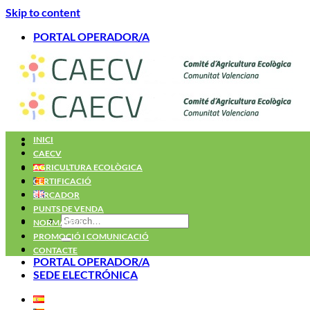
Skip to content
PORTAL OPERADOR/A
INICI
CAECV
AGRICULTURA ECOLÒGICA
CERTIFICACIÓ
CERCADOR
PUNTS DE VENDA
NORMATIVA
PROMOCIÓ I COMUNICACIÓ
CONTACTE
PORTAL OPERADOR/A
SEDE ELECTRÓNICA