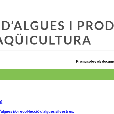
D’ALGUES I PRO
AQÜICULTURA
V PER DEPARTAMENTS
Prema sobre els docume
a)
algues i/o recol·lecció d’algues silvestres.