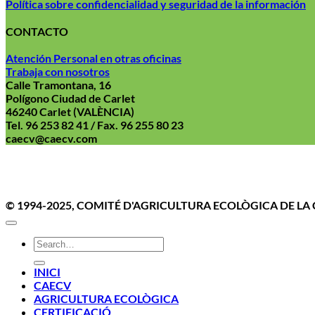
Política sobre confidencialidad y seguridad de la información
CONTACTO
Atención Personal en otras oficinas
Trabaja con nosotros
Calle Tramontana, 16
Polígono Ciudad de Carlet
46240 Carlet (VALÈNCIA)
Tel. 96 253 82 41 / Fax. 96 255 80 23
caecv@caecv.com
Aviso Le
© 1994-2025, COMITÉ D'AGRICULTURA ECOLÒGICA DE L
INICI
CAECV
AGRICULTURA ECOLÒGICA
CERTIFICACIÓ