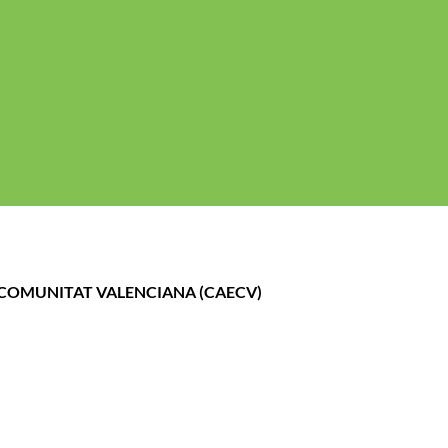
gal
Politica de cookies
Política de Privacidad
A COMUNITAT VALENCIANA (CAECV)