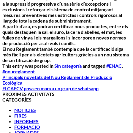
a la supressió progressiva d’una sèrie d’excepcions i
exclusions i reforçar el sistema de control mitjançant
mesures preventives més estrictes i controls rigorosos al
llarg de tota la cadena de subministrament.
A partir d’ara, es podran certificar nous productes, entre els
quals destaquen la sal, el suro, la cera d’abelles, el mat, les
fulles de vinya i els margallons i s’incorporen noves normes
de producció per a cérvols i conills.
El nou Reglament també contempla que la certificació siga
més fàcil per als xicotets agricultors gràcies a un nou sistema
de certificació de grup.
This entry was posted in
Sin categoría
and tagged
#ENAC
,
#noureglament
.
Principals novetats del Nou Reglament de Producció
Ecològica
El CAECV posa en marxa un grup de whatsapp
PRÓXIMES ACTIVITATS
CATEGORÍES
NOTICIES
FIRES
INFORMES
FORMACIÓ
JORNADES