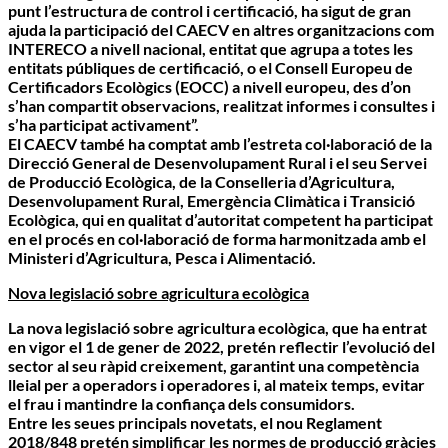
punt l’estructura de control i certificació, ha sigut de gran
ajuda la participació del CAECV en altres organitzacions com
INTERECO a nivell nacional, entitat que agrupa a totes les
entitats públiques de certificació, o el Consell Europeu de
Certificadors Ecològics (EOCC) a nivell europeu, des d’on
s’han compartit observacions, realitzat informes i consultes i
s’ha participat activament”.
El CAECV també ha comptat amb l’estreta col·laboració de la
Direcció General de Desenvolupament Rural i el seu Servei
de Producció Ecològica, de la Conselleria d’Agricultura,
Desenvolupament Rural, Emergència Climàtica i Transició
Ecològica, qui en qualitat d’autoritat competent ha participat
en el procés en col·laboració de forma harmonitzada amb el
Ministeri d’Agricultura, Pesca i Alimentació.
Nova legislació sobre agricultura ecològica
La nova legislació sobre agricultura ecològica, que ha entrat
en vigor el 1 de gener de 2022, pretén reflectir l’evolució del
sector al seu ràpid creixement, garantint una competència
lleial per a operadors i operadores i, al mateix temps, evitar
el frau i mantindre la confiança dels consumidors.
Entre les seues principals novetats, el nou Reglament
2018/848 pretén simplificar les normes de producció gràcies