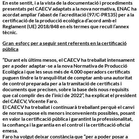
En este sentit, i a la vista de la documentació i procediments
presentats pel CAECV adaptats a la nova normativa, ENAC ha
acordat ampliar l’abast de l’acreditació (97/C-PR135) per a la
certificació de la producció ecològica d’acord amb el
Reglament (UE) 2018/848 en els termes que recull l’annex
tècnic.
Gran esforç per a seguir sent referents en la certificació
pública
“Durant els últims mesos, el CAECV ha treballat intensament
per a poder adaptar-se a la nova Normativa de Producció
Ecològica i que les seus més de 4.000 operadors certificats
puguen tindre la tranquil·litat de comptar amb una autoritat
de control preparada per a la tramitació de certificats i
documents que precisen, sobre la base dels nous requisits
que cal complir des de l’inici de 2022”, ha explicat el president
del CAECV, Vicente Faro.
El CAECV ha treballat i continuarà treballant perquè el canvi
de norma supose els menors inconvenients possibles, posant
en valor la certificació pública i garantint la professionalitat,
la confiança i la garantia en el control i la certificació oficial
emesa.
Faro ha volgut deixar constància que “per a poder posar a