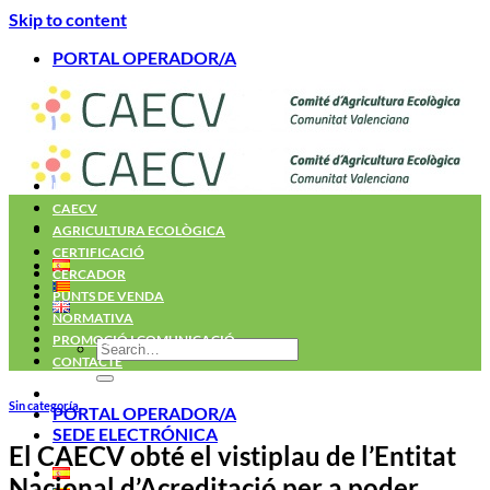
Skip to content
PORTAL OPERADOR/A
INICI
CAECV
AGRICULTURA ECOLÒGICA
CERTIFICACIÓ
CERCADOR
PUNTS DE VENDA
NORMATIVA
PROMOCIÓ I COMUNICACIÓ
CONTACTE
Sin categoría
PORTAL OPERADOR/A
SEDE ELECTRÓNICA
El CAECV obté el vistiplau de l’Entitat
Nacional d’Acreditació per a poder