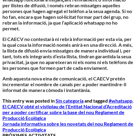
per llistes de difusió, i només rebran missatges aquelles
persones que hagen agregat el telèfon a la seua agenda. Si no
ho fan, encara que hagen sol·licitat formar part del grup, no
rebran la informació, ja que l’aplicació whatsapp no ho
permet.
El CAECV no contestarà ni rebrà informació per esta via, per
la qual cosa la informació només anirà en una direcció. A més,
la llista de difusió envia missatges de manera individual i, per
tant, tots els integrants d’esta llista, tindran garantida la seua
privacitat, ja que no apareixeran ni els noms ni els telèfons de
les persones que formen part de cada enviament.
Amb aquesta nova eina de comunicació, el CAECV pretén
incrementar el nombre de canals per a poder mantindre-li
informat de manera còmoda i instantània.
This entry was posted in
Sin categoría
and tagged
#whatsapp
.
El CAECV obté el vistiplau de l’Entitat Nacional d’Acreditació
per a poder certificar sobre la base del nou Reglament de
Producció Ecològica
Jornada informativa sobre les novetats del nou Reglament de
Producció Ecològica
PRÓXIMES ACTIVITATS