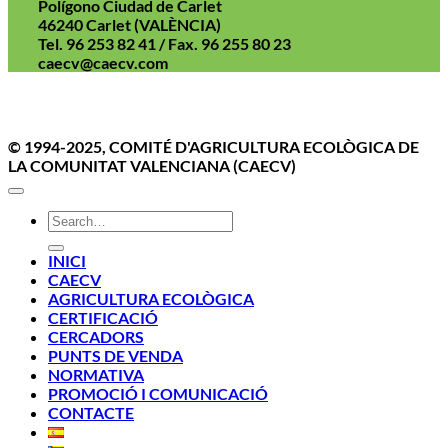
Polígono Ciudad de Carlet
46240 Carlet (VALÈNCIA)
Tel. 96 253 82 41 / Fax. 96 255 80 23
caecv@caecv.com
Aviso Legal
Politica de cookies
Política de Privacidad
© 1994-2025, COMITÉ D'AGRICULTURA ECOLÒGICA DE
LA COMUNITAT VALENCIANA (CAECV)
INICI
CAECV
AGRICULTURA ECOLÒGICA
CERTIFICACIÓ
CERCADORS
PUNTS DE VENDA
NORMATIVA
PROMOCIÓ I COMUNICACIÓ
CONTACTE