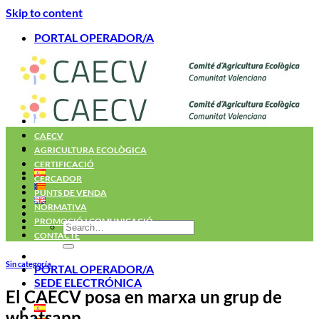
Skip to content
PORTAL OPERADOR/A
INICI
CAECV
AGRICULTURA ECOLÒGICA
CERTIFICACIÓ
CERCADOR
PUNTS DE VENDA
NORMATIVA
PROMOCIÓ I COMUNICACIÓ
CONTACTE
Sin categoría
PORTAL OPERADOR/A
SEDE ELECTRÓNICA
El CAECV posa en marxa un grup de
whatsapp