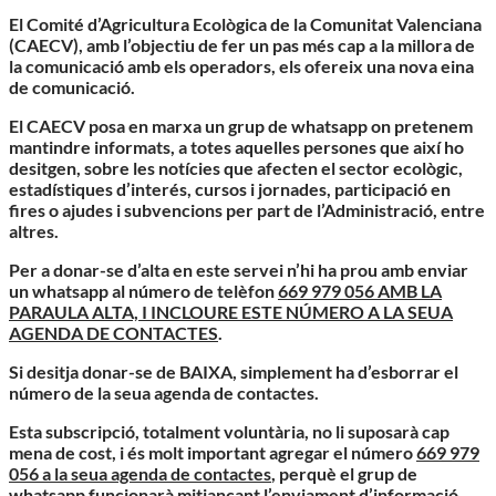
El Comité d’Agricultura Ecològica de la Comunitat Valenciana
(CAECV), amb l’objectiu de fer un pas més cap a la millora de
la comunicació amb els operadors, els ofereix una nova eina
de comunicació.
El CAECV posa en marxa un grup de whatsapp on pretenem
mantindre informats, a totes aquelles persones que així ho
desitgen, sobre les notícies que afecten el sector ecològic,
estadístiques d’interés, cursos i jornades, participació en
fires o ajudes i subvencions per part de l’Administració, entre
altres.
Per a donar-se d’alta en este servei n’hi ha prou amb enviar
un whatsapp al número de telèfon
669 979 056 AMB LA
PARAULA ALTA, I INCLOURE ESTE NÚMERO A LA SEUA
AGENDA DE CONTACTES
.
Si desitja donar-se de BAIXA, simplement ha d’esborrar el
número de la seua agenda de contactes.
Esta subscripció, totalment voluntària, no li suposarà cap
mena de cost, i és molt important agregar el número
669 979
056 a la seua agenda de contactes
, perquè el grup de
whatsapp funcionarà mitjançant l’enviament d’informació