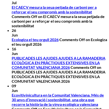
Jul
El CAECV mesura la seua petjada de carboni per a
reforçar el seu compromís amb la sostenibilitat
Comments Off
on El CAECV mesura la seua petjada de
carboni per a reforçar el seu compromís amb la
sostenibilitat
26
Jun
Ecologiza el teu orgull 2026
Comments Off
on Ecologiza
el teu orgull 2026
16
Jun
PUBLICADES LES AJUDES AJUDES A LA RAMADERIA
ECOLÒGICA EN PRÀCTIQUES EXTENSIVES EN LA
COMUNITAT VALENCIANA 2026
Comments Off
on
PUBLICADES LES AJUDES AJUDES A LA RAMADERIA
ECOLÒGICA EN PRÀCTIQUES EXTENSIVES EN LA
COMUNITAT VALENCIANA 2026
09
Jun
Ecovitivinicultura en la Comunitat Valenciana. Més de
30 anys d’innovació i sostenibilitat, una obra que
recorre la història de la vinya ecològica valenciana
Comments Off
on Ecovitivinicultura en la Comunitat