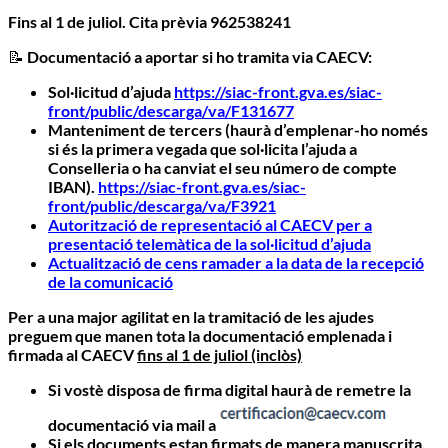
Fins al 1 de juliol
. Cita prèvia 962538241
📝
Documentació a aportar si ho tramita via CAECV:
Sol·licitud d’ajuda
https://siac-front.gva.es/siac-
front/public/descarga/va/F131677
Manteniment de tercers (haurà d’emplenar-ho només
si és la primera vegada que sol·licita l’ajuda a
Conselleria o ha canviat el seu número de compte
IBAN).
https://siac-front.gva.es/siac-
front/public/descarga/va/F3921
Autorització de representació al CAECV per a
presentació telemàtica de la sol·licitud d’ajuda
Actualització de cens ramader a la data de la recepció
de la comunicació
Per a una major agilitat en la tramitació de les ajudes
preguem que manen tota la documentació emplenada i
firmada al CAECV
fins al 1 de juliol (inclòs)
Si vostè disposa de firma digital haurà de remetre la
documentació via mail a
Si els documents estan firmats de manera manuscrita,