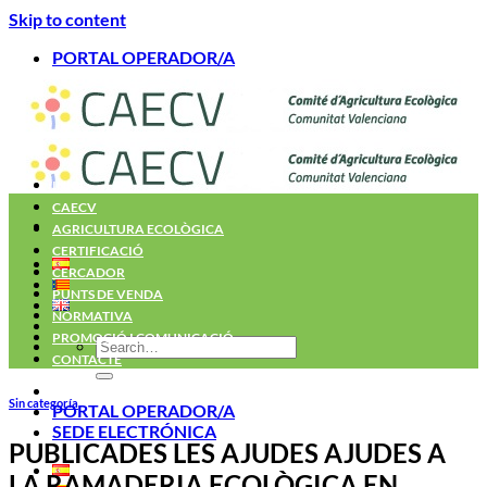
Skip to content
PORTAL OPERADOR/A
INICI
CAECV
AGRICULTURA ECOLÒGICA
CERTIFICACIÓ
CERCADOR
PUNTS DE VENDA
NORMATIVA
PROMOCIÓ I COMUNICACIÓ
CONTACTE
Sin categoría
PORTAL OPERADOR/A
SEDE ELECTRÓNICA
PUBLICADES LES AJUDES AJUDES A
LA RAMADERIA ECOLÒGICA EN