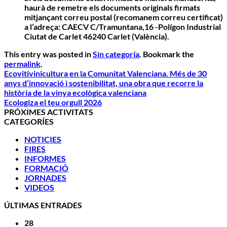
haurà de remetre els documents originals firmats
mitjançant correu postal (recomanem correu certificat)
a l’adreça: CAECV C/Tramuntana,16 -Polígon Industrial
Ciutat de Carlet 46240 Carlet (València).
This entry was posted in
Sin categoría
. Bookmark the
permalink
.
Ecovitivinicultura en la Comunitat Valenciana. Més de 30
anys d’innovació i sostenibilitat, una obra que recorre la
història de la vinya ecològica valenciana
Ecologiza el teu orgull 2026
PRÓXIMES ACTIVITATS
CATEGORÍES
NOTICIES
FIRES
INFORMES
FORMACIÓ
JORNADES
VIDEOS
ÚLTIMAS ENTRADES
28