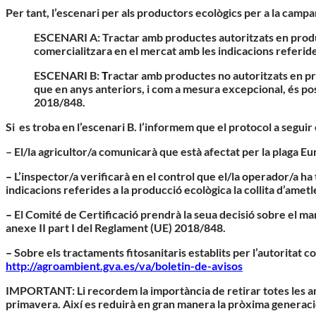
Per tant,
l’escenari per als productors ecològics per a la camp
ESCENARI A:
Tractar amb productes autoritzats en producci
comercialitzara en el mercat amb les indicacions referid
ESCENARI B:
T
ractar amb productes no autoritzats en prod
que en anys anteriors, i com a mesura excepcional, és possi
2018/848.
Si
es troba en l’escenari B. l’informem que el protocol a seguir
– El/la agricultor/a comunicarà que està afectat per la plaga E
–
L’inspector/a verificarà en el control que el/la operador/a ha
indicacions referides a la producció ecològica la collita d’ametl
–
El Comité de Certificació prendrà la seua decisió sobre el mant
anexe II part I del Reglament (UE) 2018/848.
–
Sobre els tractaments fitosanitaris establits per l’autoritat
http://agroambient.gva.es/va/boletin-de-avisos
IMPORTANT:
Li recordem la importància de retirar totes les a
primavera. Així es reduirà en gran manera la pròxima generació 