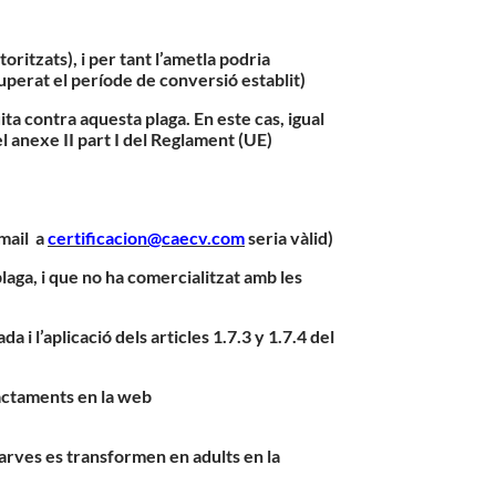
oritzats), i per tant l’ametla podria
uperat el període de conversió establit)
ta contra aquesta plaga. En este cas, igual
el anexe II part I del Reglament (UE)
 mail a
certificacion@caecv.com
seria vàlid)
plaga, i que no ha comercialitzat amb les
i l’aplicació dels articles 1.7.3 y 1.7.4 del
ractaments en la web
larves es transformen en adults en la