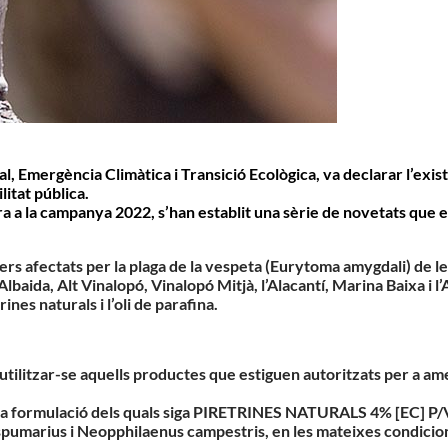
l, Emergència Climàtica i Transició Ecològica, va declarar l’ex
litat pública.
ara a la campanya 2022, s’han establit una sèrie de novetats que
ers afectats per la plaga de la vespeta (Eurytoma amygdali) de l
Albaida, Alt Vinalopó, Vinalopó Mitjà, l’Alacantí, Marina Baixa i l
nes naturals i l’oli de parafina
.
tilitzar-se aquells productes que estiguen autoritzats per a ametl
s la formulació dels quals siga PIRETRINES NATURALS 4% [EC] P/V 
us spumarius i Neopphilaenus campestris, en les mateixes condici