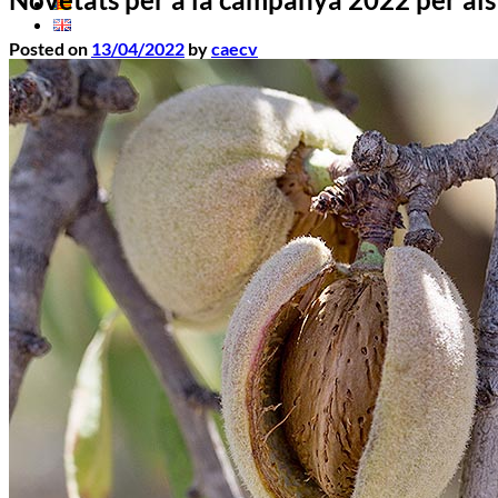
Posted on
13/04/2022
by
caecv