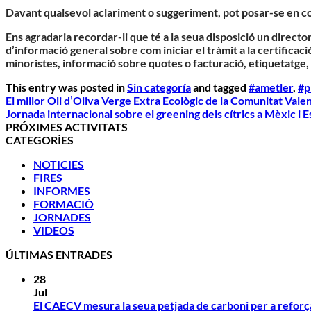
Davant qualsevol aclariment o suggeriment, pot posar-se en c
Ens agradaria recordar-li que té a la seua disposició un director
d’informació general sobre com iniciar el tràmit a la certificaci
minoristes, informació sobre quotes o facturació, etiquetatge, 
This entry was posted in
Sin categoría
and tagged
#ametler
,
#p
El millor Oli d’Oliva Verge Extra Ecològic de la Comunitat Vale
Jornada internacional sobre el greening dels cítrics a Mèxic i 
PRÓXIMES ACTIVITATS
CATEGORÍES
NOTICIES
FIRES
INFORMES
FORMACIÓ
JORNADES
VIDEOS
ÚLTIMAS ENTRADES
28
Jul
El CAECV mesura la seua petjada de carboni per a reforça