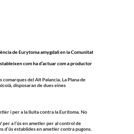
istència de Eurytoma amygdali en la Comunitat
 estableixen com ha d’actuar com a productor
es comarques del Alt Palancia, La Plana de
’Alcoià, disposaran de dues eines
er i per a la lluita contra la Euritoma. No
per a l’ús en ametler per al control de
ons d’ús establides en ametler contra pugons.