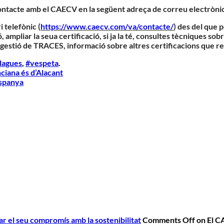
ontacte amb el CAECV en la següent adreça de correu electròni
i telefònic (
https://www.caecv.com/va/contacte/
) des del que 
ó, ampliar la seua certificació, si ja la té, consultes tècniques s
gestió de TRACES, informació sobre altres certificacions que rea
lagues
,
#vespeta
.
nciana és d’Alacant
Espanya
r el seu compromís amb la sostenibilitat
Comments Off
on El C