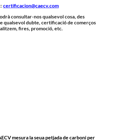
c:
certificacion@caecv.com
podrà consultar-nos qualsevol cosa, des
obre qualsevol dubte, certificació de comerços
litzem, fires, promoció, etc.
AECV mesura la seua petjada de carboni per