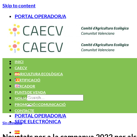
Skip to content
PORTAL OPERADOR/A
INICI
CAECV
AGRICULTURA ECOLÒGICA
CERTIFICACIÓ
CERCADOR
PUNTS DE VENDA
NORMATIVA
PROMOCIÓ I COMUNICACIÓ
CONTACTE
PORTAL OPERADOR/A
SEDE ELECTRÓNICA
Sin categoría
Novetats per a la campanya 2022 per als 