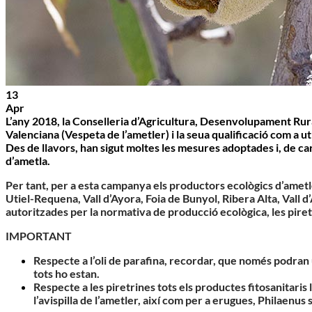
13
Apr
L’any 2018, la Conselleria d’Agricultura, Desenvolupament Rura
Valenciana (Vespeta de l’ametler) i la seua qualificació com a uti
Des de llavors, han sigut moltes les mesures adoptades i, de c
d’ametla.
Per tant, per a esta campanya
els productors ecològics d’ametl
Utiel-Requena, Vall d’Ayora, Foia de Bunyol, Ribera Alta, Vall d’
autoritzades per la normativa de producció ecològica, les piretri
IMPORTANT
Respecte a l’oli de
parafina
, recordar, que només podran u
tots ho estan.
Respecte a les
piretrines
tots els productes fitosanitari
l’avispilla de l’ametler, així com per a erugues, Philaen