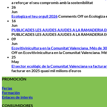
a reforçar el seu compromís amb la sostenibilitat
26
Jun
Ecologiza el teu orgull 2026
Comments Off
on Ecologiza e
16
Jun
PUBLICADES LES AJUDES AJUDES A LA RAMADERIA 
PUBLICADES LES AJUDES AJUDES A LA RAMADERIA 
09
Jun
Ecovitivinicultura en la Comunitat Valenciana. Més de 30 a
Off
on Ecovitivinicultura en la Comunitat Valenciana. Més 
25
May
El sector ecològic de la Comunitat Valenciana va facturar
facturar en 2025 quasi mil milions d’euros
PROMOCIÓN
Ferias
Formación
Enlaces de interés
CONSUMIDORES