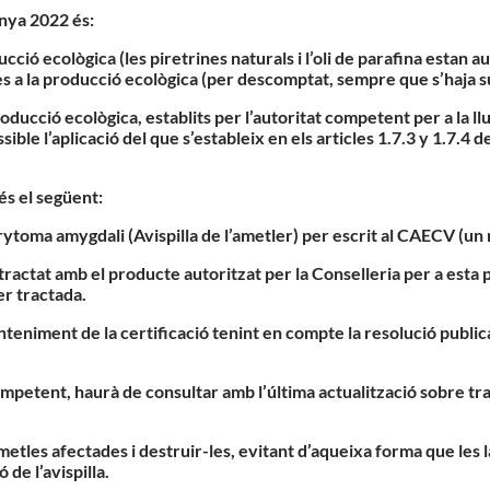
anya 2022 és
:
ó ecològica (les piretrines naturals i l’oli de parafina estan aut
es a la producció ecològica (per descomptat, sempre que s’haja s
ucció ecològica, establits per l’autoritat competent per a la llui
ble l’aplicació del que s’estableix en els articles 1.7.3 y 1.7.4 d
 és el següent
:
urytoma amygdali (Avispilla de l’ametler) per escrit al CAECV (un
 tractat amb el producte autoritzat per la Conselleria per a esta 
er tractada.
eniment de la certificació tenint en compte la resolució publicada 
 competent, haurà de consultar amb l’última actualització sobre t
metles afectades i destruir-les, evitant d’aqueixa forma que les 
de l’avispilla.