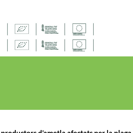
productors d’ametla afectats per la plaga